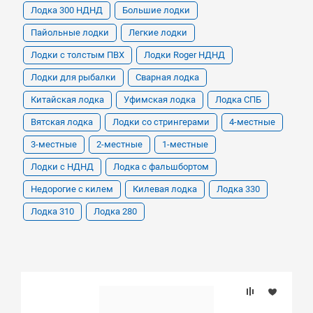
Лодка 300 НДНД
Большие лодки
Пайольные лодки
Легкие лодки
Лодки с толстым ПВХ
Лодки Roger НДНД
Лодки для рыбалки
Сварная лодка
Китайская лодка
Уфимская лодка
Лодка СПБ
Вятская лодка
Лодки со стрингерами
4-местные
3-местные
2-местные
1-местные
Лодки с НДНД
Лодка с фальшбортом
Недорогие с килем
Килевая лодка
Лодка 330
Лодка 310
Лодка 280