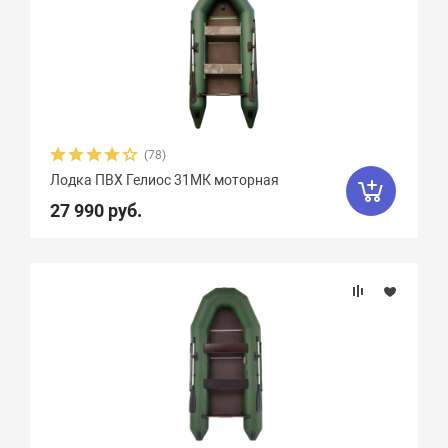
Zodiac
47
Zongshen
7
Zvezda
21
Азимут
0
АкваPro
4
Аквилон
13
(78)
Акула
9
Альбатрос
11
Лодка ПВХ Гелиос 31МК моторная
27 990 руб.
Андромеда
2
Арчер
8
Астра
17
Баджер
40
Барс
6
Боатсман
9
Боцман
3
Витязь
4
Волга
9
Вуд
10
Выдра
15
Галс
6
Гладиатор
65
Групер
9