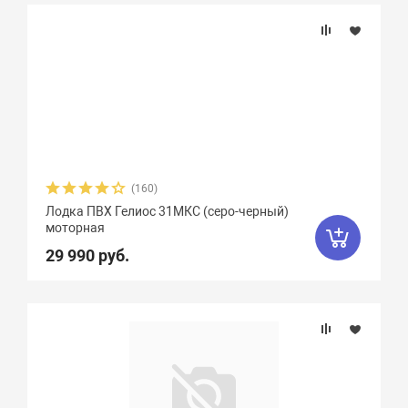
Орка Драккар
8
Парус
7
Патриот
3
Пересвет
1
Пилот
16
Посейдон
3
Посейдон Антей
3
Посейдон Викинг
6
(160)
Посейдон Касатка
4
Лодка ПВХ Гелиос 31МКC (серо-черный)
моторная
Посейдон Титан
2
Роджер Sfera
6
29 990 руб.
Селенга
12
Скайра
11
Солар
25
Союз
13
Стрелка
8
Тайфун
3
Улов
8
Фаворит
4
Феникс
1
Флинт
3
Фортуна
8