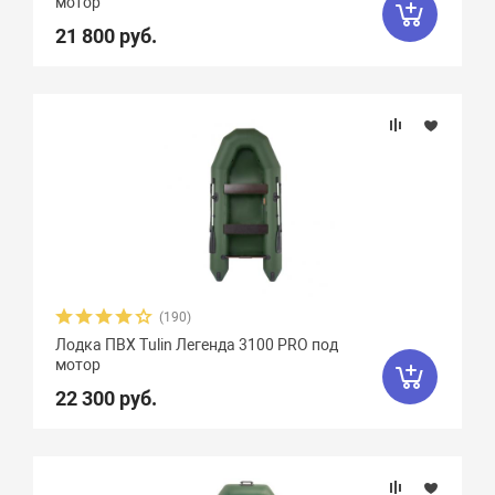
мотор
Вес, кг
21 800 руб.
Вид транца
Материал
Фальшборт
Стрингера
(190)
Крепление сидений
Лодка ПВХ Tulin Легенда 3100 PRO под
мотор
22 300 руб.
Количество сидений
Особенности