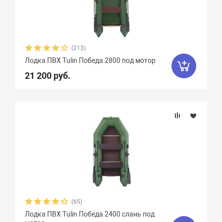
Плотность ткани, г/м2
Грузоподъемность
(213)
Пассажировместимость
Лодка ПВХ Tulin Победа 2800 под мотор
21 200 руб.
Надувных отсеков
Тип дна
Тип киля
Тип швов
(65)
Максимальная мощность мотора, л.с.
Лодка ПВХ Tulin Победа 2400 слань под