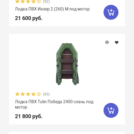
(52)
Феникс
1
Флинт
3
Фортуна
8
Лодка ПВХ Инзер 2 (260) М под мотор
Чирок
7
Ямаран
13
21 600 руб.
(65)
Лодка ПВХ Tulin Победа 2400 слань под
мотор
21 800 руб.