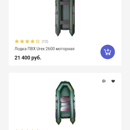
Орка Драккар
8
Парус
7
Патриот
3
Пересвет
1
Пилот
16
Посейдон
3
(12)
Посейдон Антей
3
Лодка ПВХ Urex 2600 моторная
21 400 руб.
Посейдон Викинг
6
Посейдон Касатка
4
Посейдон Титан
2
Роджер Sfera
6
Селенга
12
Скайра
11
Солар
25
Союз
13
Стрелка
8
Тайфун
3
Улов
8
Фаворит
4