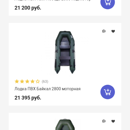
Гладиатор
65
Групер
9
21 200 руб.
Двина
16
Дельта
12
ДМБ
25
Добрыня
2
Кайман
12
Камыш
18
Кета
9
Кола
1
Колибри
4
Командор
8
Комбат
8
Компас
19
Лагуна
10
Медведь
12
(63)
Мичман
3
Мневка
3
Лодка ПВХ Байкал 2800 моторная
21 395 руб.
Навигатор
16
Нептун
11
Одиссей
4
Омега
23
Оникс
9
Орка Argo
5
Орка GT
8