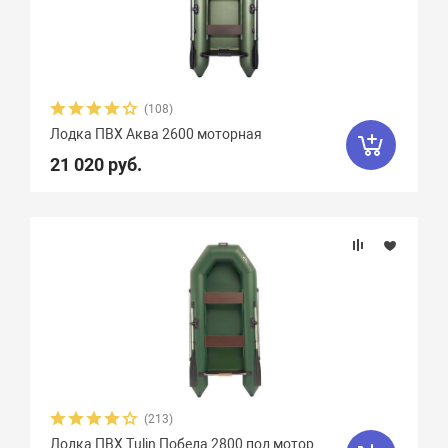
Weekend
2
Yachtmarin
28
Zodiac
47
Zongshen
7
Zvezda
21
Азимут
0
(108)
Лодка ПВХ Аква 2600 моторная
АкваPro
4
Аквилон
13
21 020 руб.
Акула
9
Альбатрос
11
Андромеда
2
Арчер
8
Астра
17
Баджер
40
Барс
6
Боатсман
9
Боцман
3
Витязь
4
Волга
9
Вуд
10
Выдра
15
Галс
6
(213)
Лодка ПВХ Tulin Победа 2800 под мотор