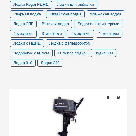
Лодки Roger НДНД
Лодки для рыбалки
Сварная лодка
Китайская лодка
Уфимская лодка
Лодка СПБ
Вятская лодка
Лодки со стрингерами
4-местные
3-местные
2-местные
1-местные
Лодки с НДНД
Лодка с фальшбортом
Недорогие с килем
Килевая лодка
Лодка 330
Лодка 310
Лодка 280