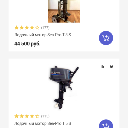
Охлаждение
Тип топлива
(177)
Количество тактов
Лодочный мотор Sea-Pro Т 3 S
44 500 руб.
(115)
Лодочный мотор Sea-Pro Т 5 S