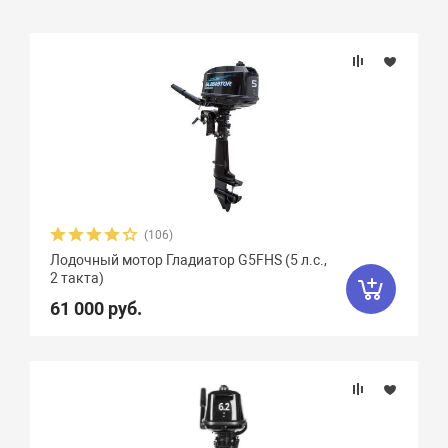
Подбор параметров
Бренд
Вес, кг
Вид мотора
(106)
Лодочный мотор Гладиатор G5FHS (5 л.с.,
Количество цилиндров
2 такта)
61 000 руб.
Мощность мотора, л.с.
Объем двигателя, куб. см.