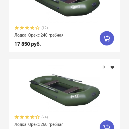
Диаметр баллона, см
Плотность ткани, г/м2
(12)
Грузоподъемность
Лодка Юрекс 240 гребная
17 850 руб.
Пассажировместимость
Тип дна
Тип швов
Вес, кг
(24)
Вид транца
Лодка Юрекс 260 гребная