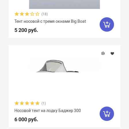
Тенты на лодки Посейдон Викинг
3
(18)
Тенты на лодки Посейдон Касатка
6
Тент носовой с тремя окнами Big Boat
5 200 руб.
Тенты на лодки Ривьера
11
Тенты на лодки Солар
43
Тенты на лодки Стелс
16
Тенты на лодки Тулин
8
Тенты на лодки Флагман
16
Тенты на лодки Фрегат
217
(1)
Носовой тент на лодку Баджер 300
6 000 руб.