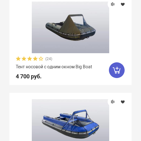
Тенты на лодки Roger
22
Тенты на лодки Smarine
14
Тенты на лодки X-River
19
Тенты на лодки Адмирал
16
Тенты на лодки Аква
5
(24)
Тент носовой с одним окном Big Boat
Тенты на лодки Альтаир
32
4 700 руб.
Тенты на лодки Англер
18
Тенты на лодки Баджер
12
Тенты на лодки Гладиатор
4
Тенты на лодки Кайман
2
Тенты на лодки Посейдон
2