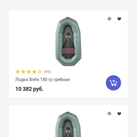
Подбор параметров
Бренд
Длина, см
Ширина, см
(99)
Лодка Stefa 180 гр гребная
Длина кокпита, см
10 382 руб.
Диаметр баллона, см
Плотность ткани, г/м2