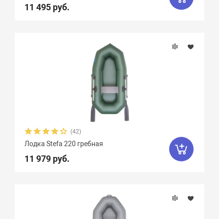
11 495 руб.
Крепление сидений
Количество сидений
Вид весел
(42)
Лодка Stefa 220 гребная
11 979 руб.