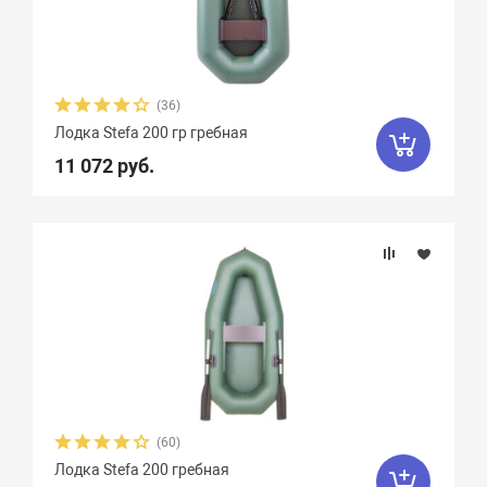
Грузоподъемность
Пассажировместимость
(36)
Тип дна
Лодка Stefa 200 гр гребная
11 072 руб.
Тип швов
Максимальная мощность мотора, л.с.
Вес, кг
Вид транца
(60)
Материал
Лодка Stefa 200 гребная