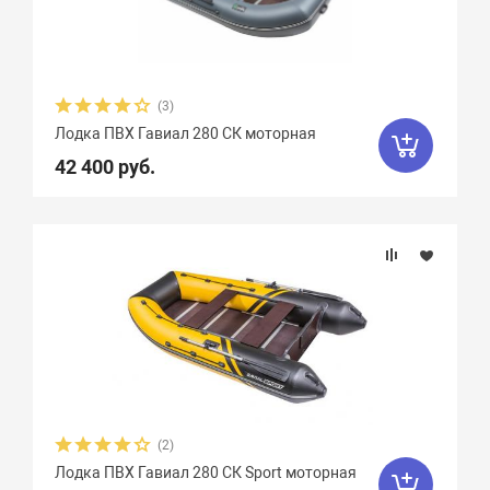
Диаметр баллона, см
Грузоподъемность
(3)
Пассажировместимость
Лодка ПВХ Гавиал 280 СК моторная
42 400 руб.
Тип дна
Тип киля
Тип швов
Максимальная мощность мотора, л.с.
(2)
Вес, кг
Лодка ПВХ Гавиал 280 СК Sport моторная