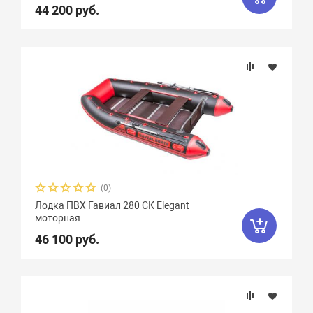
44 200 руб.
Вид транца
Материал
Фальшборт
Стрингера
Крепление сидений
(0)
Лодка ПВХ Гавиал 280 СК Elegant
Количество сидений
моторная
46 100 руб.