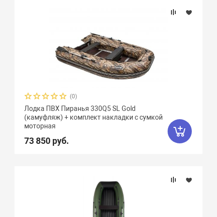
Weekend
2
Yachtmarin
28
Zodiac
47
Zongshen
7
Zvezda
21
Азимут
0
АкваPro
4
Аквилон
13
Акула
9
Альбатрос
11
(0)
Лодка ПВХ Пиранья 330Q5 SL Gold
Андромеда
2
Арчер
8
(камуфляж) + комплект накладки с сумкой
моторная
Астра
17
Баджер
40
Барс
6
73 850 руб.
Боатсман
9
Боцман
3
Витязь
4
Волга
9
Вуд
10
Выдра
15
Галс
6