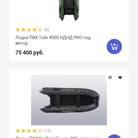
Гладиатор
65
Групер
9
Двина
16
Дельта
12
ДМБ
25
Добрыня
2
Кайман
12
(8)
Лодка ПВХ Tulin 4000 НДНД PRO под
Камыш
18
Кета
9
Кола
1
мотор
75 400 руб.
Колибри
4
Командор
8
Комбат
8
Компас
19
Лагуна
10
Медведь
12
Мичман
3
Мневка
3
Навигатор
16
Нептун
11
Одиссей
4
Омега
23
Оникс
9
(12)
Орка Argo
5
Орка GT
8