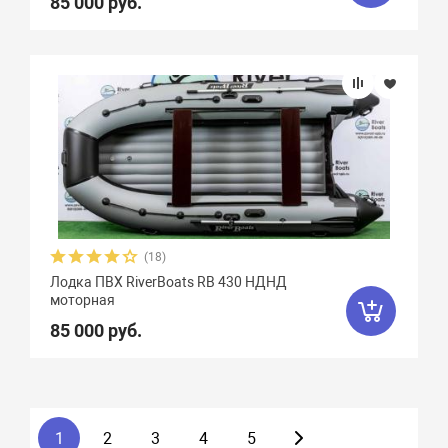
85 000 руб.
(18)
Лодка ПВХ RiverBoats RB 430 НДНД
моторная
85 000 руб.
1
2
3
4
5