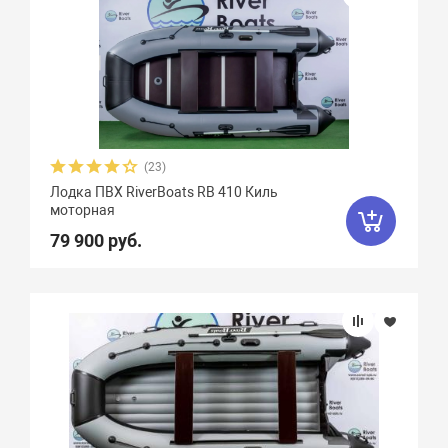
Феникс
1
Флинт
3
Фортуна
8
Чирок
7
Ямаран
13
(23)
Лодка ПВХ RiverBoats RB 410 Киль
моторная
79 900 руб.