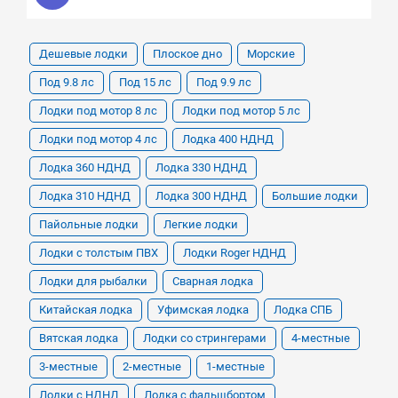
Дешевые лодки
Плоское дно
Морские
Под 9.8 лс
Под 15 лс
Под 9.9 лс
Лодки под мотор 8 лс
Лодки под мотор 5 лс
Лодки под мотор 4 лс
Лодка 400 НДНД
Лодка 360 НДНД
Лодка 330 НДНД
Лодка 310 НДНД
Лодка 300 НДНД
Большие лодки
Пайольные лодки
Легкие лодки
Лодки с толстым ПВХ
Лодки Roger НДНД
Лодки для рыбалки
Сварная лодка
Китайская лодка
Уфимская лодка
Лодка СПБ
Вятская лодка
Лодки со стрингерами
4-местные
3-местные
2-местные
1-местные
Лодки с НДНД
Лодка с фальшбортом