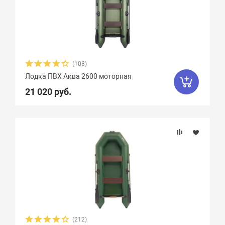
Weekend
2
Yachtmarin
28
Zodiac
47
Zongshen
7
Zvezda
21
Азимут
0
(108)
АкваPro
4
Аквилон
13
Лодка ПВХ Аква 2600 моторная
21 020 руб.
Акула
9
Альбатрос
11
Андромеда
2
Арчер
8
Астра
17
Баджер
40
Барс
6
Боатсман
9
Боцман
3
Витязь
4
Волга
9
Вуд
10
Выдра
15
Галс
6
(212)