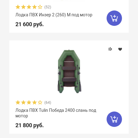
Феникс
1
Флинт
3
Фортуна
8
(52)
Лодка ПВХ Инзер 2 (260) М под мотор
Чирок
7
Ямаран
13
21 600 руб.
(64)
Лодка ПВХ Tulin Победа 2400 слань под
мотор
21 800 руб.