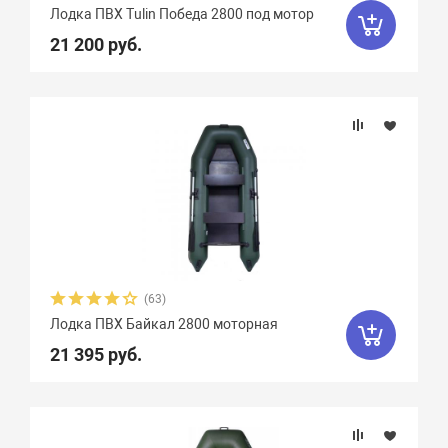
Гладиатор
65
Групер
9
Лодка ПВХ Tulin Победа 2800 под мотор
21 200 руб.
Двина
16
Дельта
12
ДМБ
25
Добрыня
2
Кайман
12
Камыш
18
Кета
9
Кола
1
Колибри
4
Командор
8
Комбат
8
Компас
19
Лагуна
10
Медведь
12
(63)
Мичман
3
Мневка
3
Лодка ПВХ Байкал 2800 моторная
Навигатор
16
Нептун
11
21 395 руб.
Одиссей
4
Омега
23
Оникс
9
Орка Argo
5
Орка GT
8