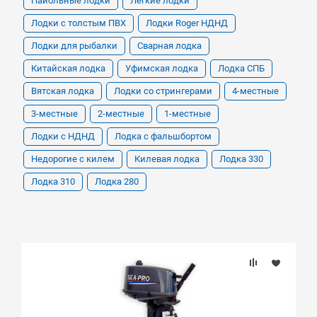
Пайольные лодки
Легкие лодки
Лодки с толстым ПВХ
Лодки Roger НДНД
Лодки для рыбалки
Сварная лодка
Китайская лодка
Уфимская лодка
Лодка СПБ
Вятская лодка
Лодки со стрингерами
4-местные
3-местные
2-местные
1-местные
Лодки с НДНД
Лодка с фальшбортом
Недорогие с килем
Килевая лодка
Лодка 330
Лодка 310
Лодка 280