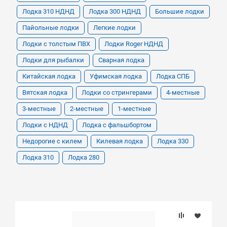
Лодка 310 НДНД
Лодка 300 НДНД
Большие лодки
Пайольные лодки
Легкие лодки
Лодки с толстым ПВХ
Лодки Roger НДНД
Лодки для рыбалки
Сварная лодка
Китайская лодка
Уфимская лодка
Лодка СПБ
Вятская лодка
Лодки со стрингерами
4-местные
3-местные
2-местные
1-местные
Лодки с НДНД
Лодка с фальшбортом
Недорогие с килем
Килевая лодка
Лодка 330
Лодка 310
Лодка 280