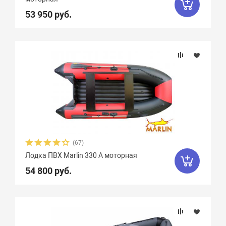
Фальшборт
53 950 руб.
Marko Boats
38
Mega Boat
12
Стрингера
Nissamaran
13
Nordik
11
Norvik
20
Quick Stream
8
Крепление сидений
Rapid
3
Regatta
9
RusBoat
17
Количество сидений
Scandic
4
SibRiver GT
8
Вид весел
SibRiver Хатанга
22
Silverado
10
(67)
SMarine
38
Sonata
16
Особенности
Лодка ПВХ Marlin 330 A моторная
54 800 руб.
Speeda
4
StarBoat
4
Stel
7
Storm
3
Stream
5
Sun Marine
19
Titan Boats
4