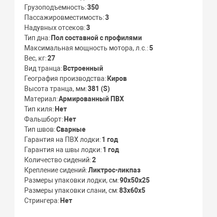
Грузоподъемность
350
Пассажировместимость
3
Надувных отсеков
3
Тип дна
Пол составной с профилями
Максимальная мощность мотора, л.с.
5
Вес, кг
27
Вид транца
Встроенный
География производства
Киров
Высота транца, мм
381 (S)
Материал
Армированный ПВХ
Тип киля
Нет
Фальшборт
Нет
Тип швов
Сварные
Гарантия на ПВХ лодки
1 год
Гарантия на швы лодки
1 год
Количество сидений
2
Крепление сидений
Ликтрос-ликпаз
Размеры упаковки лодки, см
90х50х25
Размеры упаковки слани, см
83х60х5
Стрингера
Нет