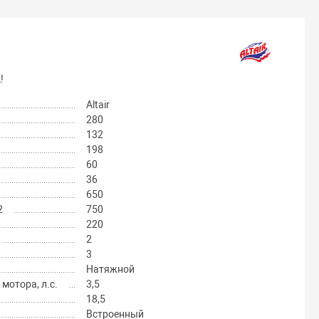
!
Altair
280
132
198
60
36
650
2
750
220
2
3
Натяжной
отора, л.с.
3,5
18,5
Встроенный