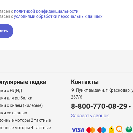
ласен с
политикой конфиденциальности
ласен с
условиями обработки персональных данных
вить
опулярные лодки
Контакты
Пункт выдачи: г Краснодар, 
дки с НДНД
267/6
дки для рыбалки
8-800-770-08-29
ки с килем (килевые)
дки со сланью
Заказать звонок
дочные моторы 2 тактные
дочные моторы 4 тактные