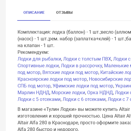
ОПИСАНИЕ
ОТЗЫВЫ
Комплектация: лодка (баллон) - 1 шт.;весло (аллюм
(насос) - 1 шт.;рем. набор (заплатка+клей) - 1 шт.;
на клапан - 1 шт.
Рекомендуем:
Лодки для рыбалки
,
Лодки с толстым ПВХ
,
Лодки с
Спортивные лодки
,
Лодки в рассрочку
,
Маленькие 
под мотор
,
Вятские лодки под мотор
,
Китайские ло
Красноярские лодки под мотор
,
Новосибирские ло
СПБ под мотор
,
Уфимские лодки под мотор
,
Украин
Марлин НДНД
,
Морские лодки
,
Орка НДНД
,
Лодки 
Лодки с 5 отсеками
,
Лодки с 6 отсеками
,
Лодки с 7
В магазине «Тулин Лодки» вы можете купить Altair
изготовления и хорошей прочностью. Цена Altair A
Altair Alfa 280 в Краснодаре, просто оформите зака
Alfa 280 быстро и недорого.