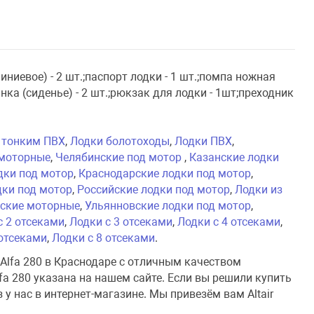
иниевое) - 2 шт.;паспорт лодки - 1 шт.;помпа ножная
банка (сиденье) - 2 шт.;рюкзак для лодки - 1шт;преходник
 тонким ПВХ
,
Лодки болотоходы
,
Лодки ПВХ
,
моторные
,
Челябинские под мотор
,
Казанские лодки
дки под мотор
,
Краснодарские лодки под мотор
,
дки под мотор
,
Российские лодки под мотор
,
Лодки из
ские моторные
,
Ульянновские лодки под мотор
,
с 2 отсеками
,
Лодки с 3 отсеками
,
Лодки с 4 отсеками
,
 отсеками
,
Лодки с 8 отсеками
.
 Alfa 280 в Краснодаре с отличным качеством
lfa 280 указана на нашем сайте. Если вы решили купить
з у нас в интернет-магазине. Мы привезём вам Altair